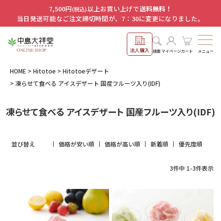
7,500円
以上お買い上げで
送料無料！
(税込)
当日発送可能なご注文締切時間が、7：30に変更になりました。
法人購入
メニュー
検索
マイページ
カート
HOME
Hitotoe
Hitotoeデザート
凍らせて食べる アイスデザート 国産フルーツ入り(IDF)
凍らせて食べる アイスデザート 国産フルーツ入り(IDF)
並び替え
価格が安い順
価格が高い順
新着順
優先度順
3
件中
1
-
3
件表示