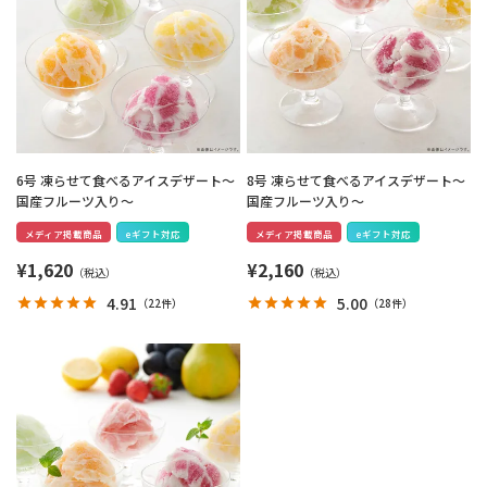
6号 凍らせて食べるアイスデザート～
8号 凍らせて食べるアイスデザート～
国産フルーツ入り～
国産フルーツ入り～
メディア掲載商品
eギフト対応
メディア掲載商品
eギフト対応
¥
1,620
¥
2,160
4.91
5.00
（
22件
）
（
28件
）