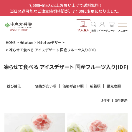
7,500円
以上お買い上げで
送料無料！
(税込)
当日発送可能なご注文締切時間が、7：30に変更になりました。
法人購入
メニュー
検索
マイページ
カート
HOME
Hitotoe
Hitotoeデザート
凍らせて食べる アイスデザート 国産フルーツ入り(IDF)
凍らせて食べる アイスデザート 国産フルーツ入り(IDF)
並び替え
価格が安い順
価格が高い順
新着順
優先度順
3
件中
1
-
3
件表示