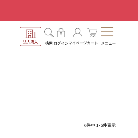
。
法人購入
検索
マイページ
カート
ログイン
メニュー
6
件中
1
-
6
件表示