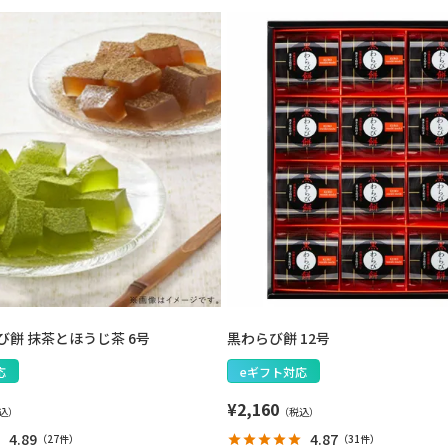
び餅 抹茶とほうじ茶 6号
黒わらび餅 12号
応
eギフト対応
¥
2,160
4.89
4.87
（
27件
）
（
31件
）