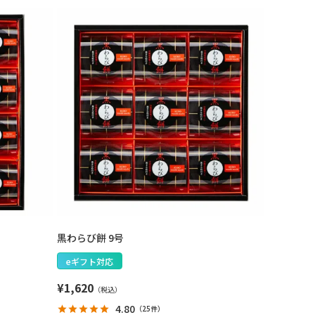
黒わらび餅 9号
eギフト対応
¥
1,620
4.80
（
25件
）