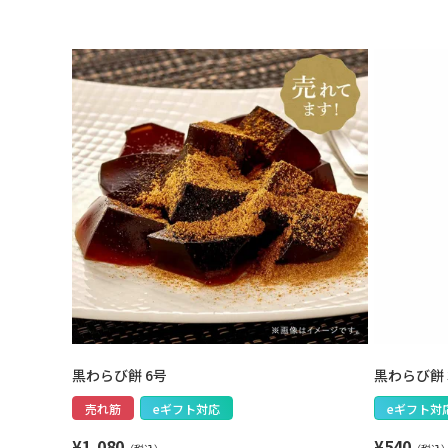
黒わらび餅 6号
黒わらび餅 
売れ筋
eギフト対応
eギフト対
¥
1,080
¥
540