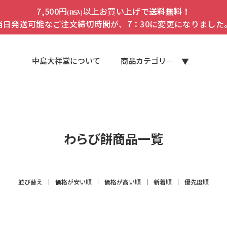
7,500円
以上お買い上げで
送料無料！
(税込)
当日発送可能なご注文締切時間が、7：30に変更になりました
中島大祥堂について
商品カテゴリ―
わらび餅商品一覧
並び替え
価格が安い順
価格が高い順
新着順
優先度順