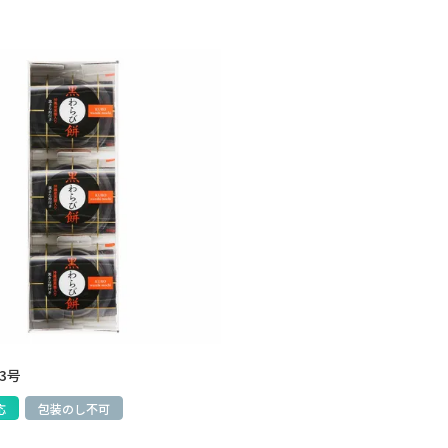
3号
応
包装のし不可