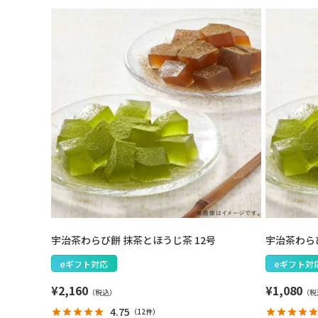
宇治茶わらび餅 抹茶とほうじ茶 12号
宇治茶わら
eギフト対応
eギフト対
¥
2,160
¥
1,080
4.75
（
12件
）