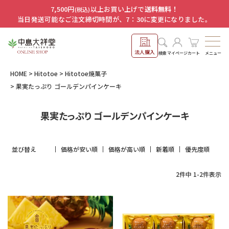
7,500円
以上お買い上げで
送料無料！
(税込)
当日発送可能なご注文締切時間が、7：30に変更になりました。
法人購入
メニュー
検索
マイページ
カート
HOME
Hitotoe
Hitotoe焼菓子
果実たっぷり ゴールデンパインケーキ
果実たっぷり ゴールデンパインケーキ
並び替え
価格が安い順
価格が高い順
新着順
優先度順
2
件中
1
-
2
件表示