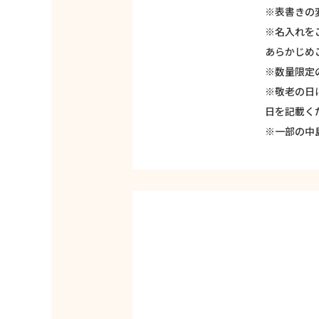
※表書きの
※名入れを
あらかじめ
※数量限定
※敬老の日
日を記載くだ
※一部の中