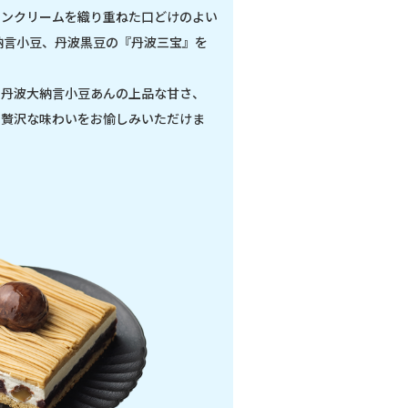
ランクリームを織り重ねた口どけのよい
納言小豆、丹波黒豆の『丹波三宝』を
、丹波大納言小豆あんの上品な甘さ、
う贅沢な味わいをお愉しみいただけま