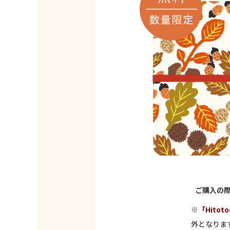
ご購入の
※
「Hito
外となりま