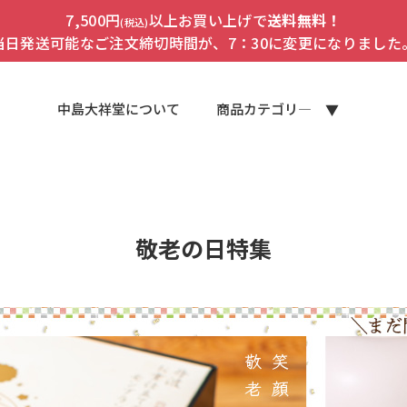
7,500円
以上お買い上げで
送料無料！
(税込)
当日発送可能なご注文締切時間が、7：30に変更になりました
中島大祥堂について
商品カテゴリ―
敬老の日特集