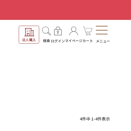
。
法人購入
検索
マイページ
カート
ログイン
メニュー
4
件中
1
-
4
件表示