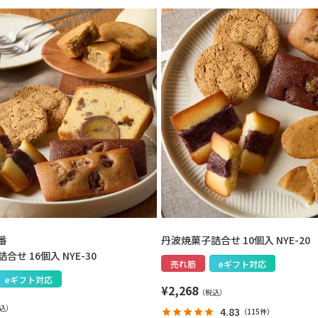
番
丹波焼菓子詰合せ 10個入 NYE-20
せ 16個入 NYE-30
売れ筋
eギフト対応
eギフト対応
¥
2,268
4.83
（
115件
）