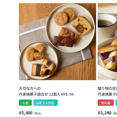
大切な方への
贈り物の定
丹波焼菓子詰合せ 22個入 NYE-50
丹波焼菓子詰合
人気
eギフト対応
売れ筋
¥
5,400
¥
3,240