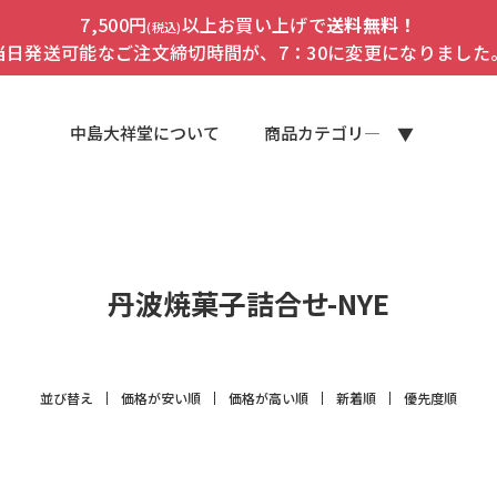
7,500円
以上お買い上げで
送料無料！
(税込)
当日発送可能なご注文締切時間が、7：30に変更になりました
中島大祥堂について
商品カテゴリ―
丹波焼菓子詰合せ-NYE
並び替え
価格が安い順
価格が高い順
新着順
優先度順