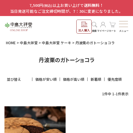
7,500円
以上お買い上げで
送料無料！
(税込)
当日発送可能なご注文締切時間が、7：30に変更になりました。
法人購入
メニュー
検索
マイページ
カート
HOME
中島大祥堂
中島大祥堂 ケーキ
丹波栗のガトーショコラ
丹波栗のガトーショコラ
並び替え
価格が安い順
価格が高い順
新着順
優先度順
1
件中
1
-
1
件表示