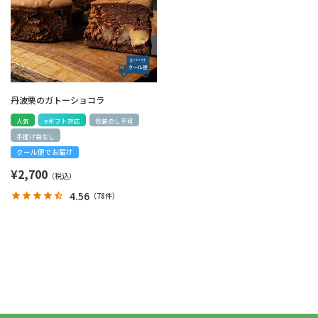
丹波栗のガトーショコラ
人気
eギフト対応
包装のし不可
手提げ袋なし
クール便でお届け
¥
2,700
4.56
（
78件
）