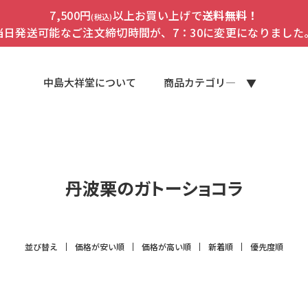
7,500円
以上お買い上げで
送料無料！
(税込)
当日発送可能なご注文締切時間が、7：30に変更になりました
中島大祥堂について
商品カテゴリ―
丹波栗のガトーショコラ
並び替え
価格が安い順
価格が高い順
新着順
優先度順