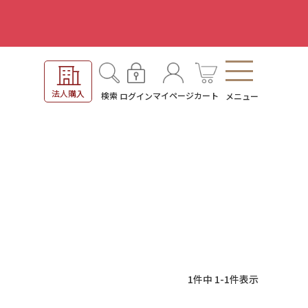
。
法人購入
検索
マイページ
カート
ログイン
メニュー
1
件中
1
-
1
件表示