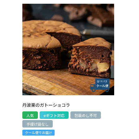
丹波栗のガトーショコラ
人気
eギフト対応
包装のし不可
手提げ袋なし
クール便でお届け