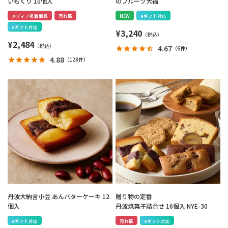
いもくり 10個入
のフルーツ大福
メディア掲載商品
売れ筋
NEW
eギフト対応
eギフト対応
¥
3,240
¥
2,484
4.67
（
6件
）
4.88
（
128件
）
丹波大納言小豆 あんバターケーキ 12
贈り物の定番
個入
丹波焼菓子詰合せ 16個入 NYE-30
eギフト対応
売れ筋
eギフト対応