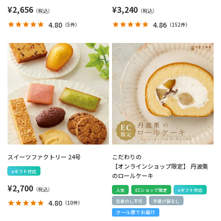
¥
2,656
¥
3,240
4.80
4.86
（
5件
）
（
152件
）
スイーツファクトリー 24号
こだわりの
【オンラインショップ限定】 丹波栗
eギフト対応
のロールケーキ
¥
2,700
人気
ECショップ限定
eギフト対応
包装のし不可
手提げ袋なし
4.80
（
10件
）
クール便でお届け