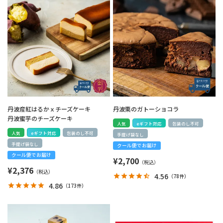
丹波産紅はるかｘチーズケーキ
丹波栗のガトーショコラ
丹波蜜芋のチーズケーキ
人気
eギフト対応
包装のし不可
人気
eギフト対応
包装のし不可
手提げ袋なし
手提げ袋なし
クール便でお届け
クール便でお届け
¥
2,700
¥
2,376
4.56
（
78件
）
4.86
（
173件
）