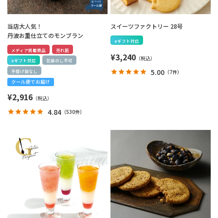
当店大人気！
スイーツファクトリー 28号
丹波お重仕立てのモンブラン
eギフト対応
メディア掲載商品
売れ筋
¥
3,240
eギフト対応
包装のし不可
5.00
（
7件
）
手提げ袋なし
クール便でお届け
¥
2,916
4.84
（
530件
）