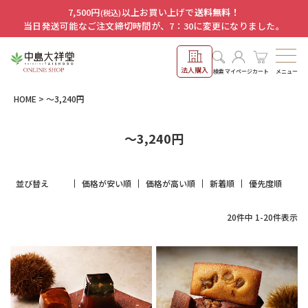
7,500円
以上お買い上げで
送料無料！
(税込)
当日発送可能なご注文締切時間が、7：30に変更になりました。
法人購入
メニュー
検索
マイページ
カート
HOME
～3,240円
～3,240円
並び替え
価格が安い順
価格が高い順
新着順
優先度順
20
件中
1
-
20
件表示