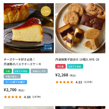
チーズケーキ好き必見！
丹波焼菓子詰合せ 10個入 NYE-20
丹波栗のバスクチーズケーキ
売れ筋
eギフト対応
人気
eギフト対応
包装のし不可
¥
2,268
手提げ袋なし
4.83
（
115件
）
クール便でお届け
¥
2,700
4.86
（
147件
）