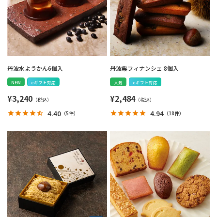
丹波水ようかん6個入
丹波栗フィナンシェ 8個入
NEW
eギフト対応
人気
eギフト対応
¥
3,240
¥
2,484
4.40
4.94
（
5件
）
（
18件
）