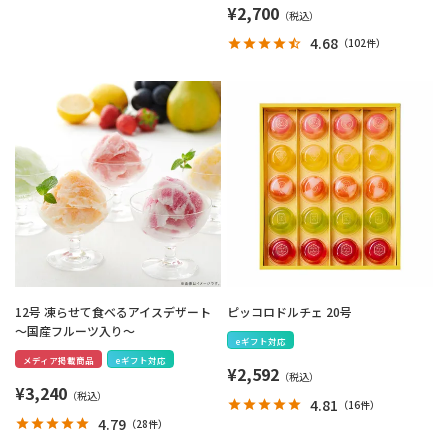
¥
2,700
4.68
（
102件
）
12号 凍らせて食べるアイスデザート
ピッコロドルチェ 20号
～国産フルーツ入り～
eギフト対応
メディア掲載商品
eギフト対応
¥
2,592
¥
3,240
4.81
（
16件
）
4.79
（
28件
）