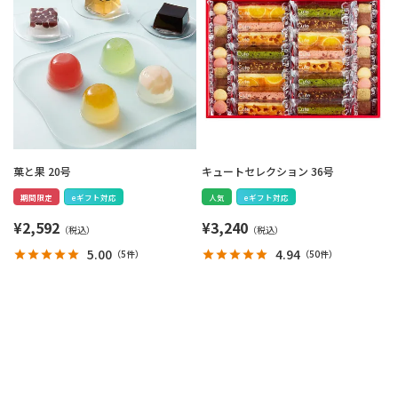
菓と果 20号
キュートセレクション 36号
期間限定
eギフト対応
人気
eギフト対応
¥
2,592
¥
3,240
5.00
4.94
（
5件
）
（
50件
）