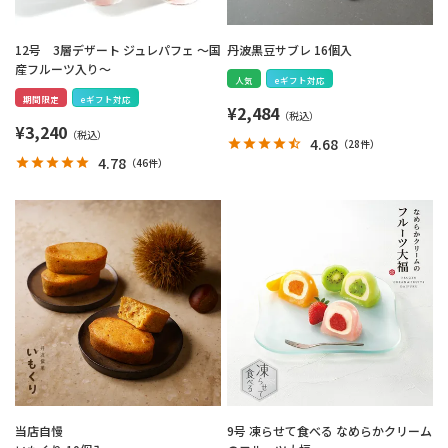
12号 3層デザート ジュレパフェ ～国
丹波黒豆サブレ 16個入
産フルーツ入り～
人気
eギフト対応
期間限定
eギフト対応
¥
2,484
¥
3,240
4.68
（
28件
）
4.78
（
46件
）
当店自慢
9号 凍らせて食べる なめらかクリーム