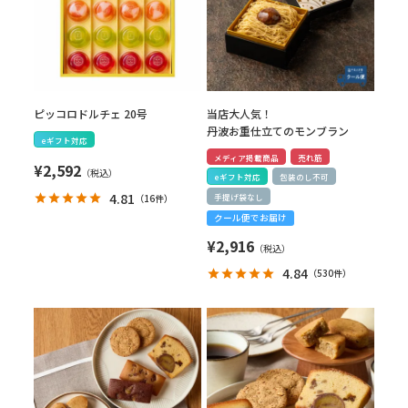
ピッコロドルチェ 20号
当店大人気！
丹波お重仕立てのモンブラン
eギフト対応
メディア掲載商品
売れ筋
¥
2,592
eギフト対応
包装のし不可
4.81
（
16件
）
手提げ袋なし
クール便でお届け
¥
2,916
4.84
（
530件
）