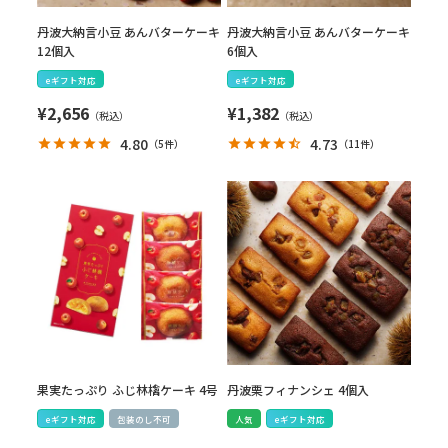
丹波大納言小豆 あんバターケーキ
丹波大納言小豆 あんバターケーキ
12個入
6個入
eギフト対応
eギフト対応
¥
2,656
¥
1,382
4.80
4.73
（
5件
）
（
11件
）
果実たっぷり ふじ林檎ケーキ 4号
丹波栗フィナンシェ 4個入
eギフト対応
包装のし不可
人気
eギフト対応