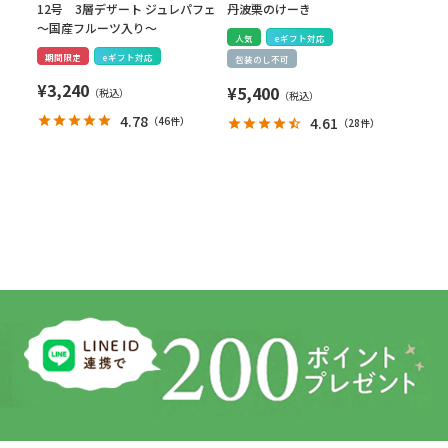
12号 3層デザート ジュレパフェ
丹波栗のけーき
～国産フルーツ入り～
人気
eギフト対応
期間限定
eギフト対応
包装のし不可
¥
3,240
¥
5,400
4.78
（
46件
）
4.61
（
28件
）