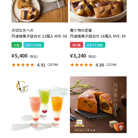
大切な方への
贈り物の定番
丹波焼菓子詰合せ 22個入 NYE-50
丹波焼菓子詰合せ 16個入 NYE-30
人気
eギフト対応
売れ筋
eギフト対応
¥
5,400
¥
3,240
4.91
4.86
（
107件
）
（
152件
）