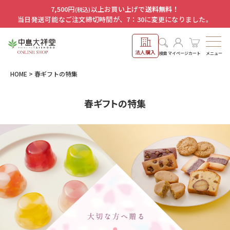
7,500円
以上お買い上げで
送料無料！
(税込)
当日発送可能なご注文締切時間が、7：30に変更になりました。
法人購入
メニュー
検索
マイページ
カート
HOME
春ギフトの特集
春ギフトの特集