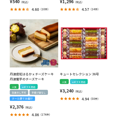
¥
540
¥
1,296
4.60
4.57
（
10件
）
（
14件
）
丹波産紅はるかｘチーズケーキ
キュートセレクション 36号
丹波蜜芋のチーズケーキ
人気
eギフト対応
人気
eギフト対応
¥
3,240
包装のし不可
手提げ袋なし
4.94
（
50件
）
クール便でお届け
¥
2,376
4.86
（
174件
）