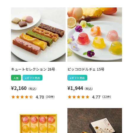
キュートセレクション 26号
ピッコロドルチェ 15号
人気
eギフト対応
eギフト対応
¥
2,160
¥
1,944
4.70
4.77
（
30件
）
（
22件
）