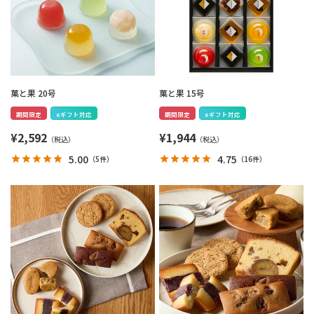
菓と果 20号
菓と果 15号
期間限定
eギフト対応
期間限定
eギフト対応
¥
2,592
¥
1,944
5.00
4.75
（
5件
）
（
16件
）