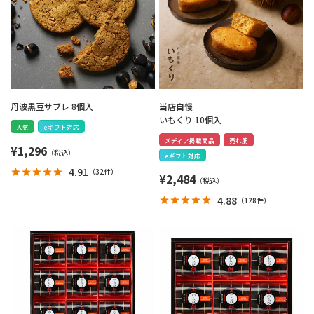
丹波黒豆サブレ 8個入
当店自慢
いもくり 10個入
人気
eギフト対応
メディア掲載商品
売れ筋
¥
1,296
eギフト対応
4.91
（
32件
）
¥
2,484
4.88
（
128件
）