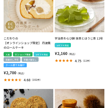
こだわりの
宇治茶わらび餅 抹茶とほうじ茶 12号
【オンラインショップ限定】 丹波栗
eギフト対応
のロールケーキ
¥
2,160
人気
ECショップ限定
eギフト対応
包装のし不可
手提げ袋なし
4.75
（
12件
）
クール便でお届け
¥
2,700
4.68
（
102件
）