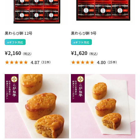
黒わらび餅 12号
黒わらび餅 9号
eギフト対応
eギフト対応
¥
2,160
¥
1,620
4.87
4.80
（
31件
）
（
25件
）