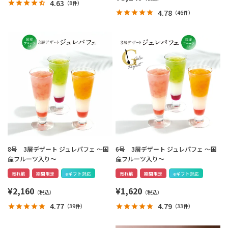
4.63
（
8件
）
4.78
（
46件
）
8号 3層デザート ジュレパフェ ～国
6号 3層デザート ジュレパフェ ～国
産フルーツ入り～
産フルーツ入り～
売れ筋
期間限定
eギフト対応
売れ筋
期間限定
eギフト対応
¥
2,160
¥
1,620
4.77
4.79
（
39件
）
（
33件
）