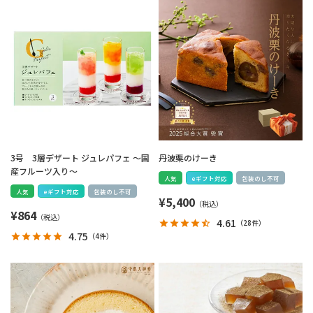
3号 3層デザート ジュレパフェ ～国
丹波栗のけーき
産フルーツ入り～
人気
eギフト対応
包装のし不可
人気
eギフト対応
包装のし不可
¥
5,400
¥
864
4.61
（
28件
）
4.75
（
4件
）