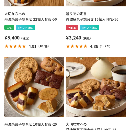
大切な方への
贈り物の定番
丹波焼菓子詰合せ 22個入 NYE-50
丹波焼菓子詰合せ 16個入 NYE-30
人気
eギフト対応
売れ筋
eギフト対応
¥
5,400
¥
3,240
4.91
4.86
（
107件
）
（
152件
）
丹波焼菓子詰合せ 10個入 NYE-20
大切な方への
丹波焼菓子詰合せ 6個入 NYE-15