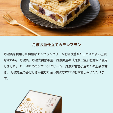
丹波お重仕立てのモンブラン
丹波栗を使用した繊細なモンブランクリームを織り重ねた口どけのよい上質
な味わい。 丹波栗、丹波大納言小豆、丹波黒豆の『丹波三宝』を贅沢に使用
しました。 たっぷりのモンブランクリーム、丹波大納言小豆あんの上品な甘
さ、 丹波黒豆の香ばしさが重なり合う贅沢な味わいをお愉しみいただけま
す。