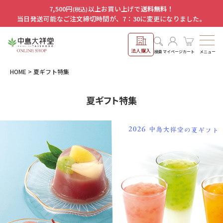
7,500円
以上お買い上げで
送料無料！
(税込)
当日発送可能なご注文締切時間が、7：30に変更になりました。
法人購入
メニュー
検索
マイページ
カート
HOME
夏ギフト特集
夏ギフト特集