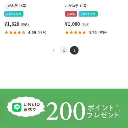
こがね芋 15号
こがね芋 10号
eギフト対応
売れ筋
eギフト対応
¥
1,620
¥
1,080
4.69
4.76
（
42件
）
（
88件
）
1
2