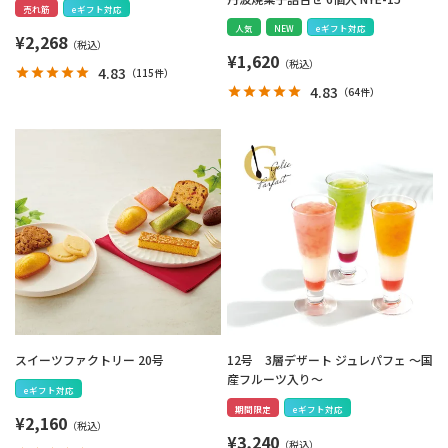
売れ筋
eギフト対応
人気
NEW
eギフト対応
¥
2,268
¥
1,620
4.83
（
115件
）
4.83
（
64件
）
スイーツファクトリー 20号
12号 3層デザート ジュレパフェ ～国
産フルーツ入り～
eギフト対応
期間限定
eギフト対応
¥
2,160
¥
3,240