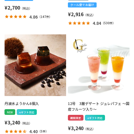
クール便でお届け
¥
2,700
¥
2,916
4.86
（
147件
）
4.84
（
530件
）
丹波水ようかん6個入
12号 3層デザート ジュレパフェ ～国
産フルーツ入り～
NEW
eギフト対応
期間限定
eギフト対応
¥
3,240
¥
3,240
4.40
（
5件
）