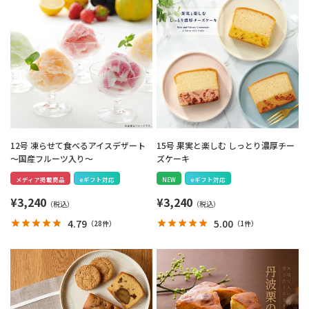
12号 凍らせて食べるアイスデザート
15号 果実と楽しむ しっとり濃厚チー
～国産フルーツ入り～
ズケーキ
メディア掲載商品
eギフト対応
NEW
eギフト対応
¥
3,240
¥
3,240
4.79
5.00
（
28件
）
（
1件
）