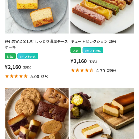
9号 果実と楽しむ しっとり濃厚チーズ
キュートセレクション 26号
ケーキ
人気
eギフト対応
NEW
eギフト対応
¥
2,160
¥
2,160
4.70
（
30件
）
5.00
（
3件
）