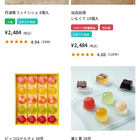
丹波栗フィナンシェ 8個入
当店自慢
いもくり 10個入
人気
eギフト対応
メディア掲載商品
売れ筋
¥
2,484
eギフト対応
4.94
（
18件
）
¥
2,484
4.88
（
128件
）
ピッコロドルチェ 20号
菓と果 20号