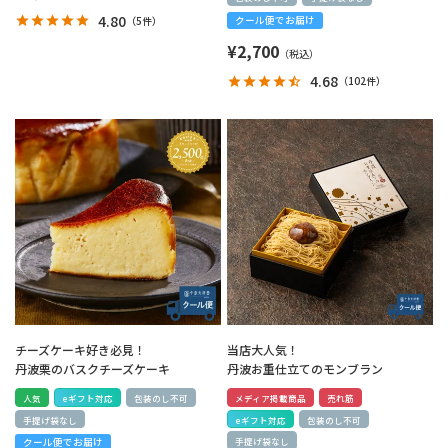
4.80
（
5件
）
クール便でお届け
¥
2,700
4.68
（
102件
）
チーズケーキ好き必見！
当店大人気！
丹波栗のバスクチーズケーキ
丹波お重仕立てのモンブラン
人気
eギフト対応
包装のし不可
メディア掲載商品
売れ筋
手提げ袋なし
eギフト対応
包装のし不可
クール便でお届け
手提げ袋なし