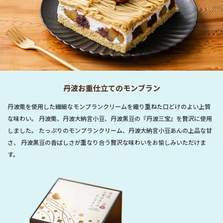
丹波お重仕立てのモンブラン
丹波栗を使用した繊細なモンブランクリームを織り重ねた口どけのよい上質
な味わい。 丹波栗、丹波大納言小豆、丹波黒豆の『丹波三宝』を贅沢に使用
しました。 たっぷりのモンブランクリーム、丹波大納言小豆あんの上品な甘
さ、 丹波黒豆の香ばしさが重なり合う贅沢な味わいをお愉しみいただけま
す。