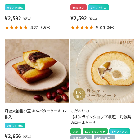
eギフト対応
期間限定
eギフト対応
¥
2,592
¥
2,592
4.81
5.00
（
16件
）
（
5件
）
丹波大納言小豆 あんバターケーキ 12
こだわりの
個入
【オンラインショップ限定】 丹波栗
のロールケーキ
eギフト対応
人気
ECショップ限定
eギフト対応
¥
2,656
包装のし不可
手提げ袋なし