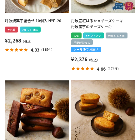
丹波焼菓子詰合せ 10個入 NYE-20
丹波産紅はるかｘチーズケーキ
丹波蜜芋のチーズケーキ
売れ筋
eギフト対応
人気
eギフト対応
包装のし不可
¥
2,268
手提げ袋なし
4.83
（
115件
）
クール便でお届け
¥
2,376
4.86
（
174件
）