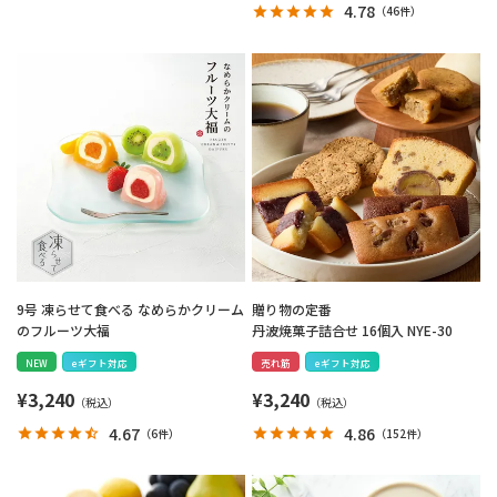
4.78
（
46件
）
9号 凍らせて食べる なめらかクリーム
贈り物の定番
のフルーツ大福
丹波焼菓子詰合せ 16個入 NYE-30
NEW
eギフト対応
売れ筋
eギフト対応
¥
3,240
¥
3,240
4.67
4.86
（
6件
）
（
152件
）