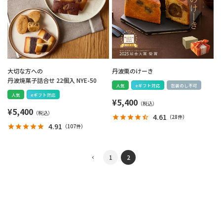
大切な方への
丹波栗のけーき
丹波焼菓子詰合せ 22個入 NYE-50
人気
eギフト対応
包装のし不可
人気
eギフト対応
¥
5,400
¥
5,400
4.61
（
28件
）
4.91
（
107件
）
1
2