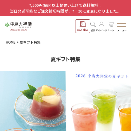
7,500円
以上お買い上げで
送料無料！
(税込)
当日発送可能なご注文締切時間が、7：30に変更になりました。
法人購入
メニュー
検索
マイページ
カート
HOME
夏ギフト特集
夏ギフト特集