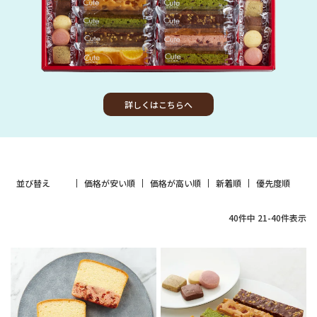
詳しくはこちらへ
並び替え
価格が安い順
価格が高い順
新着順
優先度順
40
件中
21
-
40
件表示