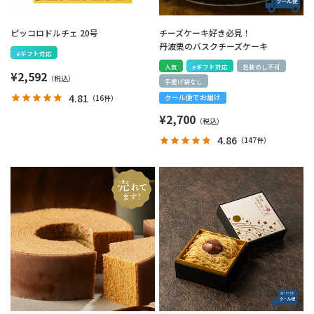
ピッコロドルチェ 20号
チーズケーキ好き必見！
丹波栗のバスクチーズケーキ
eギフト対応
人気
eギフト対応
包装のし不可
¥
2,592
手提げ袋なし
4.81
（
16件
）
クール便でお届け
¥
2,700
4.86
（
147件
）