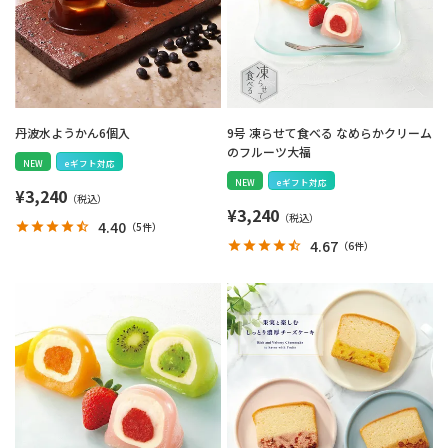
丹波水ようかん6個入
9号 凍らせて食べる なめらかクリーム
のフルーツ大福
NEW
eギフト対応
NEW
eギフト対応
¥
3,240
¥
3,240
4.40
（
5件
）
4.67
（
6件
）