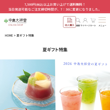
7,500円
以上お買い上げで
送料無料！
(税込)
当日発送可能なご注文締切時間が、7：30に変更になりました。
法人購入
メニュー
検索
マイページ
カート
HOME
夏ギフト特集
夏ギフト特集