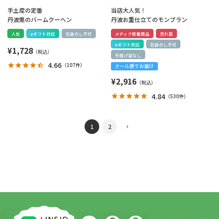
手土産の定番
当店大人気！
丹波栗のバームクーヘン
丹波お重仕立てのモンブラン
人気
eギフト対応
包装のし不可
メディア掲載商品
売れ筋
eギフト対応
包装のし不可
¥
1,728
手提げ袋なし
4.66
（
107件
）
クール便でお届け
¥
2,916
4.84
（
530件
）
1
2