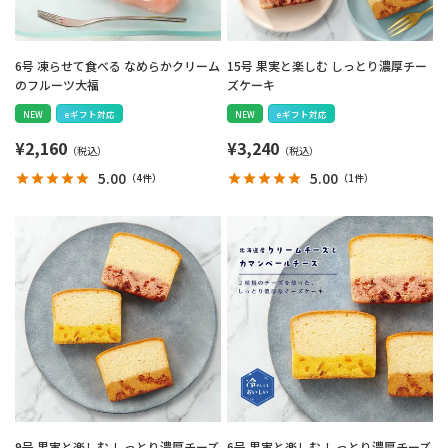
6号 凍らせて食べる なめらかクリーム
15号 果実と楽しむ しっとり濃厚チー
のフルーツ大福
ズケーキ
NEW
eギフト対応
NEW
eギフト対応
¥
2,160
¥
3,240
5.00
5.00
（
4件
）
（
1件
）
9号 果実と楽しむ しっとり濃厚チーズ
6号 果実と楽しむ しっとり濃厚チーズ