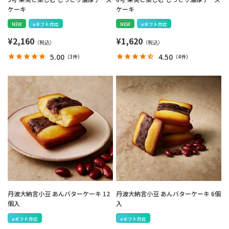
ケーキ
ケーキ
NEW
eギフト対応
NEW
eギフト対応
¥
2,160
¥
1,620
5.00
4.50
（
3件
）
（
4件
）
丹波大納言小豆 あんバターケーキ 12
丹波大納言小豆 あんバターケーキ 6個
個入
入
eギフト対応
eギフト対応