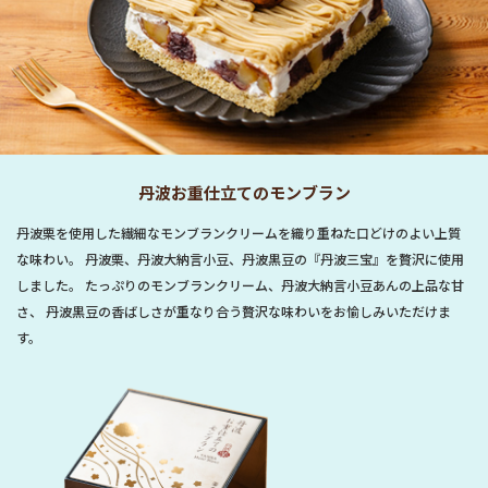
丹波お重仕立てのモンブラン
丹波栗を使用した繊細なモンブランクリームを織り重ねた口どけのよい上質
な味わい。 丹波栗、丹波大納言小豆、丹波黒豆の『丹波三宝』を贅沢に使用
しました。 たっぷりのモンブランクリーム、丹波大納言小豆あんの上品な甘
さ、 丹波黒豆の香ばしさが重なり合う贅沢な味わいをお愉しみいただけま
す。