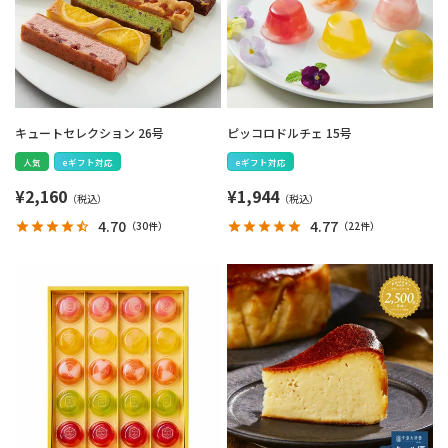
キュートセレクション 26号
ピッコロドルチェ 15号
人気
eギフト対応
eギフト対応
¥
2,160
¥
1,944
4.70
4.77
（
30件
）
（
22件
）