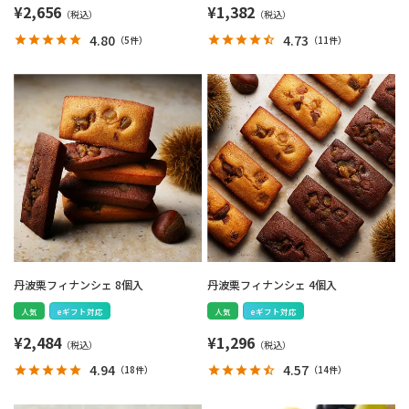
¥
2,656
¥
1,382
4.80
4.73
（
5件
）
（
11件
）
丹波栗フィナンシェ 8個入
丹波栗フィナンシェ 4個入
人気
eギフト対応
人気
eギフト対応
¥
2,484
¥
1,296
4.94
4.57
（
18件
）
（
14件
）