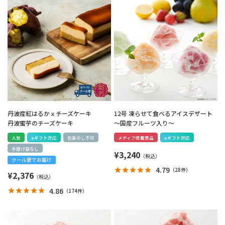
丹波産紅はるかｘチーズケーキ
12号 凍らせて食べるアイスデザート
丹波蜜芋のチーズケーキ
～国産フルーツ入り～
人気
eギフト対応
包装のし不可
メディア掲載商品
eギフト対応
手提げ袋なし
¥
3,240
クール便でお届け
4.79
（
28件
）
¥
2,376
4.86
（
174件
）