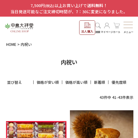
7,500円
以上お買い上げで
送料無料！
(税込)
当日発送可能なご注文締切時間が、7：30に変更になりました。
法人購入
メニュー
検索
マイページ
カート
HOME
内祝い
内祝い
並び替え
価格が安い順
価格が高い順
新着順
優先度順
43
件中
41
-
43
件表示