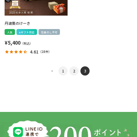
丹波栗のけーき
人気
eギフト対応
包装のし不可
¥
5,400
4.61
（
28件
）
1
2
3