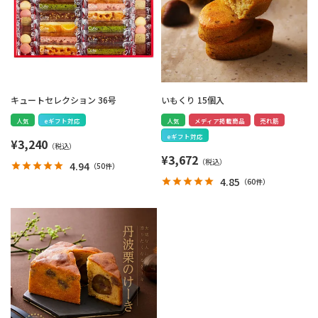
キュートセレクション 36号
いもくり 15個入
人気
eギフト対応
人気
メディア掲載商品
売れ筋
eギフト対応
¥
3,240
¥
3,672
4.94
（
50件
）
4.85
（
60件
）