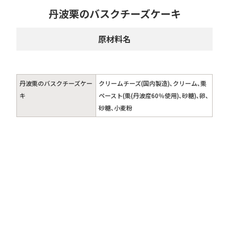
丹波栗のバスクチーズケーキ
原材料名
丹波栗のバスクチーズケー
クリームチーズ(国内製造)､クリーム､栗
キ
ペースト(栗(丹波産60％使用)､砂糖)､卵､
砂糖､小麦粉