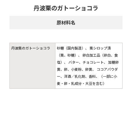
丹波栗のガトーショコラ
原材料名
丹波栗のガトーショコラ
砂糖（国内製造）、 栗シロップ漬
（栗、砂糖）、 卵白加工品（卵白、食
塩）、 バター、チョコレート、 加糖卵
黄、卵、小麦粉、卵黄、 ココアパウダ
ー、洋酒／乳化剤、香料、（一部に小
麦・卵・乳成分・大豆を含む）