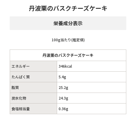
丹波栗のバスクチーズケーキ
栄養成分表示
100g当たり(推定値)
丹波栗のバスクチーズケーキ
エネルギー
346kcal
たんぱく質
5.4g
脂質
25.2g
炭水化物
24.3g
食塩相当量
0.36g