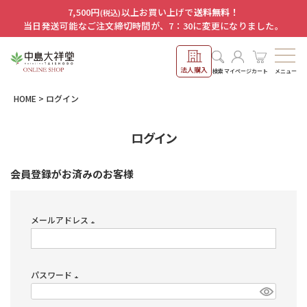
7,500円
以上お買い上げで
送料無料！
(税込)
当日発送可能なご注文締切時間が、7：30に変更になりました。
法人購入
メニュー
検索
マイページ
カート
HOME
ログイン
ログイン
会員登録がお済みのお客様
メールアドレス
(必
須)
パスワード
(必