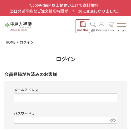
7,500円
以上お買い上げで
送料無料！
(税込)
当日発送可能なご注文締切時間が、7：30に変更になりました。
法人購入
メニュー
検索
マイページ
カート
HOME
ログイン
ログイン
会員登録がお済みのお客様
メールアドレス
(必
須)
パスワード
(必
須)