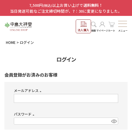
7,500円
以上お買い上げで
送料無料！
(税込)
当日発送可能なご注文締切時間が、7：30に変更になりました。
法人購入
メニュー
検索
マイページ
カート
HOME
ログイン
ログイン
会員登録がお済みのお客様
メールアドレス
(必
須)
パスワード
(必
須)