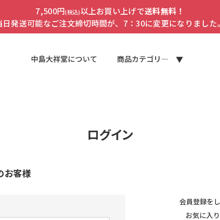
7,500円
以上お買い上げで
送料無料！
(税込)
当日発送可能なご注文締切時間が、7：30に変更になりました
中島大祥堂について
商品カテゴリ―
ログイン
のお客様
会員登録を
お気に入り