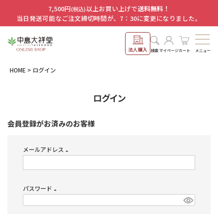
7,500円
以上お買い上げで
送料無料！
(税込)
当日発送可能なご注文締切時間が、7：30に変更になりました。
法人購入
メニュー
検索
マイページ
カート
HOME
ログイン
ログイン
会員登録がお済みのお客様
メールアドレス
(必
須)
パスワード
(必
須)