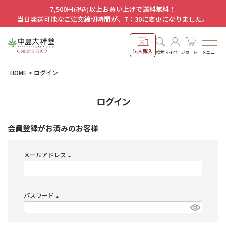
7,500円
以上お買い上げで
送料無料！
(税込)
当日発送可能なご注文締切時間が、7：30に変更になりました。
法人購入
メニュー
検索
マイページ
カート
HOME
ログイン
ログイン
会員登録がお済みのお客様
メールアドレス
(必
須)
パスワード
(必
須)