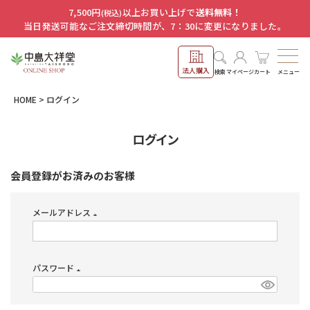
7,500円
以上お買い上げで
送料無料！
(税込)
当日発送可能なご注文締切時間が、7：30に変更になりました。
法人購入
メニュー
検索
マイページ
カート
HOME
ログイン
ログイン
会員登録がお済みのお客様
メールアドレス
(必
須)
パスワード
(必
須)