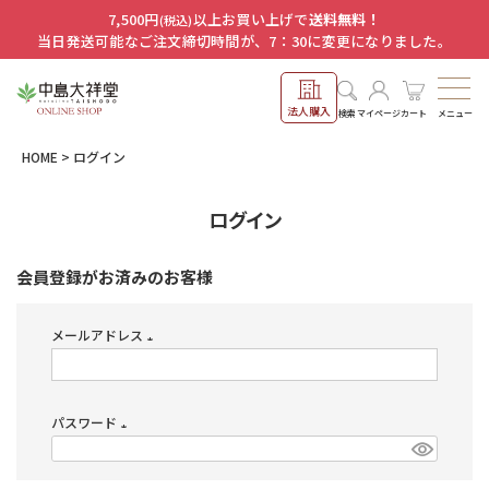
7,500円
以上お買い上げで
送料無料！
(税込)
当日発送可能なご注文締切時間が、7：30に変更になりました。
法人購入
メニュー
検索
マイページ
カート
HOME
ログイン
ログイン
会員登録がお済みのお客様
メールアドレス
(必
須)
パスワード
(必
須)