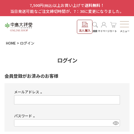
7,500円
以上お買い上げで
送料無料！
(税込)
当日発送可能なご注文締切時間が、7：30に変更になりました。
法人購入
メニュー
検索
マイページ
カート
HOME
ログイン
ログイン
会員登録がお済みのお客様
メールアドレス
(必
須)
パスワード
(必
須)