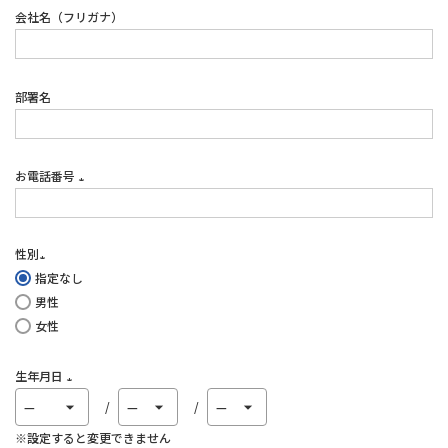
会社名（フリガナ）
部署名
お電話番号
(必
須)
性別
指定なし
(必
男性
須)
女性
生年月日
(必
須)
※設定すると変更できません