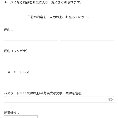
気になる商品をお気に入り一覧にまとめられます。
下記の内容をご入力の上、お進みください。
氏名
(必
須)
氏名（フリガナ）
(必
須)
Ｅメールアドレス
(必
須)
パスワード※10文字以上(半角英大小文字・数字を含む)
(必
須)
郵便番号