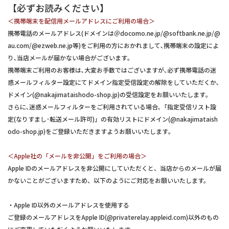
【必ずお読みください】
＜携帯端末を配信用メールアドレスにご利用の場合＞
携帯電話のメールアドレス(ドメインは＠docomo.ne.jp/@softbank.ne.jp/@
au.com/@ezweb.ne.jp等)をご利用の方におかれまして､携帯端末の設定によ
り､当店メールが届かない場合がございます｡
携帯端末ご利用のお客様は､大変お手数ではございますが､必ず携帯電話の迷
惑メールフィルター設定にてドメイン指定受信設定の解除をしていただくか､
ドメイン(@nakajimataishodo-shop.jp)の受信設定をお願いいたします｡
さらに､迷惑メールフィルターをご利用されている場合､「指定受信リスト設
定(なりすまし･転送メール許可)」の有効リストにドメイン(@nakajimataish
odo-shop.jp)をご登録いただきますようお願いいたします｡
＜Apple社の「メールを非公開」をご利用の場合＞
Apple IDのメールアドレスを非公開にしていただくと、当店からのメールが届
かないことがございますため、以下のようにご対応をお願いいたします。
・Apple ID以外のメールアドレスを使用する
ご登録のメールアドレスをApple ID(@privaterelay.appleid.com)以外のもの