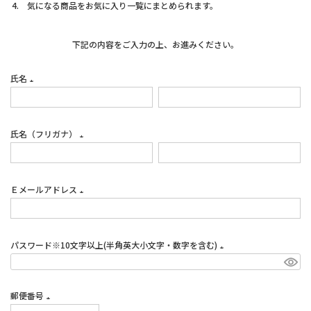
気になる商品をお気に入り一覧にまとめられます。
下記の内容をご入力の上、お進みください。
氏名
(必
須)
氏名（フリガナ）
(必
須)
Ｅメールアドレス
(必
須)
パスワード※10文字以上(半角英大小文字・数字を含む)
(必
須)
郵便番号