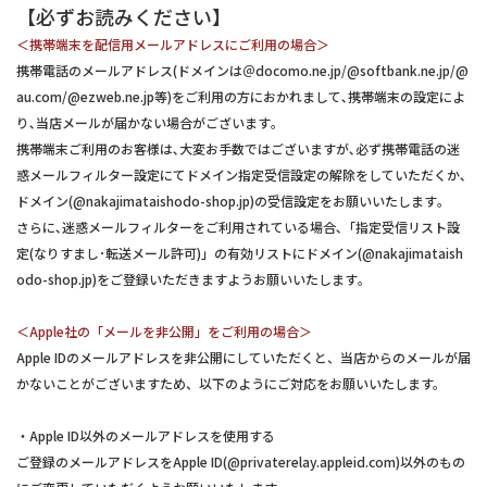
【必ずお読みください】
＜携帯端末を配信用メールアドレスにご利用の場合＞
携帯電話のメールアドレス(ドメインは＠docomo.ne.jp/@softbank.ne.jp/@
au.com/@ezweb.ne.jp等)をご利用の方におかれまして､携帯端末の設定によ
り､当店メールが届かない場合がございます｡
携帯端末ご利用のお客様は､大変お手数ではございますが､必ず携帯電話の迷
惑メールフィルター設定にてドメイン指定受信設定の解除をしていただくか､
ドメイン(@nakajimataishodo-shop.jp)の受信設定をお願いいたします｡
さらに､迷惑メールフィルターをご利用されている場合､「指定受信リスト設
定(なりすまし･転送メール許可)」の有効リストにドメイン(@nakajimataish
odo-shop.jp)をご登録いただきますようお願いいたします｡
＜Apple社の「メールを非公開」をご利用の場合＞
Apple IDのメールアドレスを非公開にしていただくと、当店からのメールが届
かないことがございますため、以下のようにご対応をお願いいたします。
・Apple ID以外のメールアドレスを使用する
ご登録のメールアドレスをApple ID(@privaterelay.appleid.com)以外のもの