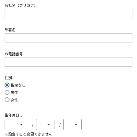
会社名（フリガナ）
部署名
お電話番号
(必
須)
性別
指定なし
(必
男性
須)
女性
生年月日
(必
須)
※設定すると変更できません