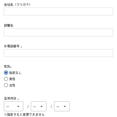
会社名（フリガナ）
部署名
お電話番号
(必
須)
性別
指定なし
(必
男性
須)
女性
生年月日
(必
須)
※設定すると変更できません