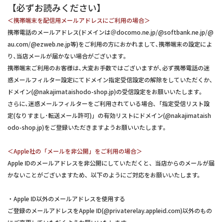
【必ずお読みください】
＜携帯端末を配信用メールアドレスにご利用の場合＞
携帯電話のメールアドレス(ドメインは＠docomo.ne.jp/@softbank.ne.jp/@
au.com/@ezweb.ne.jp等)をご利用の方におかれまして､携帯端末の設定によ
り､当店メールが届かない場合がございます｡
携帯端末ご利用のお客様は､大変お手数ではございますが､必ず携帯電話の迷
惑メールフィルター設定にてドメイン指定受信設定の解除をしていただくか､
ドメイン(@nakajimataishodo-shop.jp)の受信設定をお願いいたします｡
さらに､迷惑メールフィルターをご利用されている場合､「指定受信リスト設
定(なりすまし･転送メール許可)」の有効リストにドメイン(@nakajimataish
odo-shop.jp)をご登録いただきますようお願いいたします｡
＜Apple社の「メールを非公開」をご利用の場合＞
Apple IDのメールアドレスを非公開にしていただくと、当店からのメールが届
かないことがございますため、以下のようにご対応をお願いいたします。
・Apple ID以外のメールアドレスを使用する
ご登録のメールアドレスをApple ID(@privaterelay.appleid.com)以外のもの