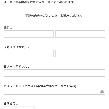
気になる商品をお気に入り一覧にまとめられます。
下記の内容をご入力の上、お進みください。
氏名
(必
須)
氏名（フリガナ）
(必
須)
Ｅメールアドレス
(必
須)
パスワード※10文字以上(半角英大小文字・数字を含む)
(必
須)
郵便番号