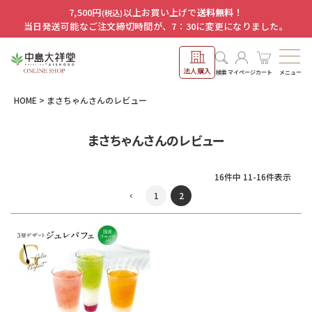
7,500円
以上お買い上げで
送料無料！
(税込)
当日発送可能なご注文締切時間が、7：30に変更になりました。
法人購入
メニュー
検索
マイページ
カート
HOME
まさちゃんさんのレビュー
まさちゃんさんのレビュー
16
件中
11
-
16
件表示
1
2