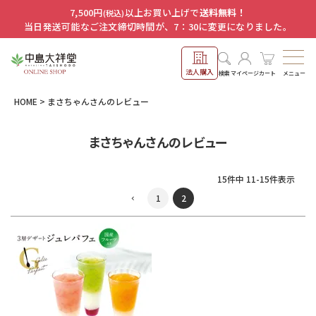
7,500円
以上お買い上げで
送料無料！
(税込)
当日発送可能なご注文締切時間が、7：30に変更になりました。
法人購入
メニュー
検索
マイページ
カート
HOME
まさちゃんさんのレビュー
まさちゃんさんのレビュー
15
件中
11
-
15
件表示
1
2