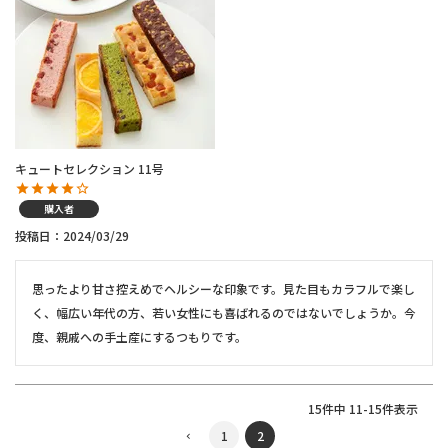
キュートセレクション 11号
購入者
投稿日
2024/03/29
思ったより甘さ控えめでヘルシーな印象です。見た目もカラフルで楽し
く、幅広い年代の方、若い女性にも喜ばれるのではないでしょうか。今
度、親戚への手土産にするつもりです。
15
件中
11
-
15
件表示
1
2