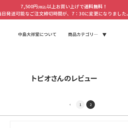
7,500円
以上お買い上げで
送料無料！
(税込)
当日発送可能なご注文締切時間が、7：30に変更になりました
中島大祥堂について
商品カテゴリ―
トピオさんのレビュー
1
2