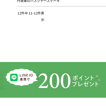
丹波栗のバスクチーズケーキ
12
件中
11
-
12
件表
示