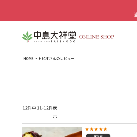
HOME
トピオさんのレビュー
12
件中
11
-
12
件表
示
購入者