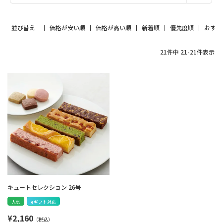
並び替え
価格が安い順
価格が高い順
新着順
優先度順
おす
21
件中
21
-
21
件表示
キュートセレクション 26号
人気
eギフト対応
¥
2,160