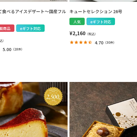
せて食べるアイスデザート～国産フル
キュートセレクション 26号
人気
eギフト対応
載商品
eギフト対応
¥
2,160
4.70
（
30件
）
5.00
（
28件
）