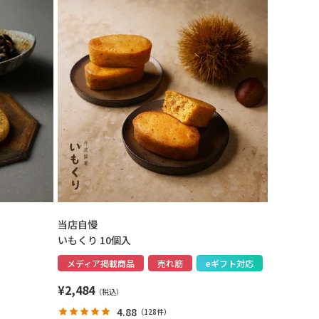
当店自慢
いもくり 10個入
メディア掲載商品
売れ筋
eギフト対応
¥
2,484
4.88
（
128件
）