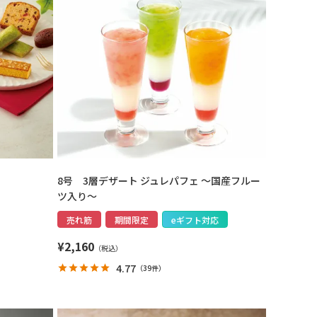
8号 3層デザート ジュレパフェ ～国産フルー
ツ入り～
売れ筋
期間限定
eギフト対応
¥
2,160
4.77
（
39件
）