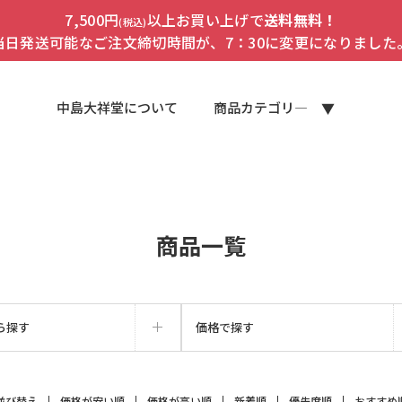
7,500円
以上お買い上げで
送料無料！
(税込)
当日発送可能なご注文締切時間が、7：30に変更になりました
中島大祥堂について
商品カテゴリ―
商品一覧
ら探す
価格で探す
並び替え
価格が安い順
価格が高い順
新着順
優先度順
おすすめ