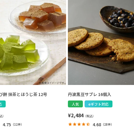
餅 抹茶とほうじ茶 12号
丹波黒豆サブレ 16個入
応
人気
eギフト対応
¥
2,484
4.75
4.68
（
12件
）
（
28件
）