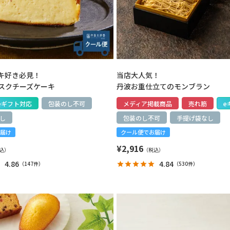
キ好き必見！
当店大人気！
スクチーズケーキ
丹波お重仕立てのモンブラン
eギフト対応
包装のし不可
メディア掲載商品
売れ筋
e
し
包装のし不可
手提げ袋なし
届け
クール便でお届け
¥
2,916
4.86
4.84
（
147件
）
（
530件
）