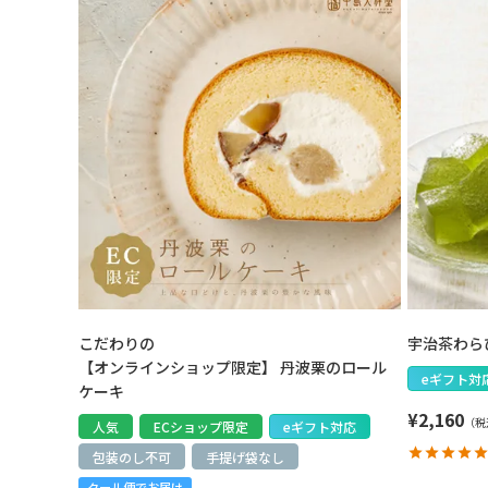
こだわりの
宇治茶わらび
【オンラインショップ限定】 丹波栗のロール
eギフト対
ケーキ
¥
2,160
人気
ECショップ限定
eギフト対応
包装のし不可
手提げ袋なし
クール便でお届け