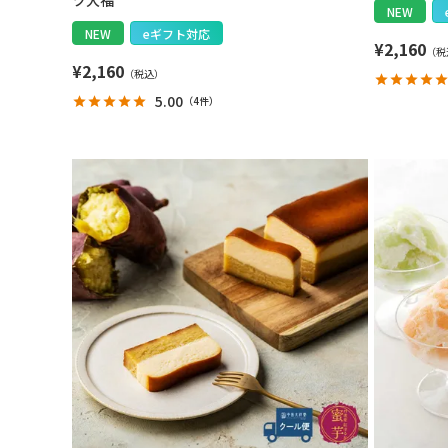
ツ大福
NEW
NEW
eギフト対応
¥
2,160
¥
2,160
5.00
（
4件
）