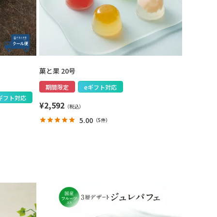
菓と果 20号
期間限定
eギフト対応
ギフト対応
¥
2,592
5.00
（
5件
）