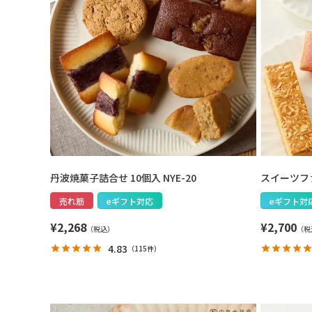
丹波焼菓子詰合せ 10個入 NYE-20
スイーツファ
売れ筋
eギフト対応
eギフト対
¥
2,268
¥
2,700
4.83
（
115件
）