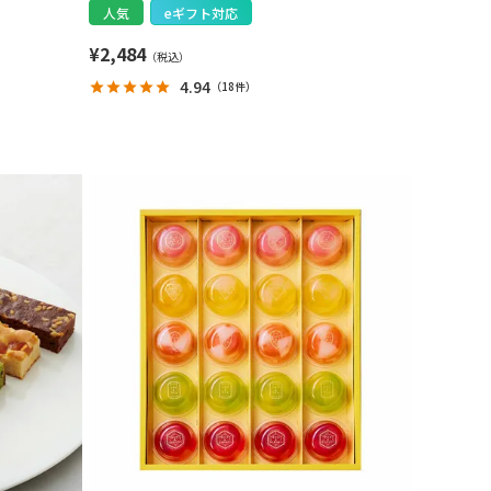
人気
eギフト対応
¥
2,484
4.94
（
18件
）