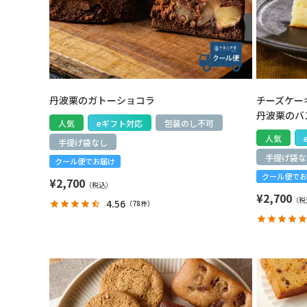
丹波栗のガトーショコラ
チーズケー
丹波栗のバ
人気
eギフト対応
包装のし不可
人気
手提げ袋なし
手提げ袋な
クール便でお届け
クール便でお
¥
2,700
¥
2,700
4.56
（
78件
）