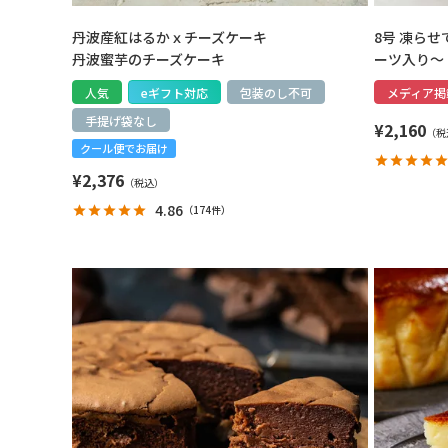
丹波産紅はるかｘチーズケーキ
8号 凍ら
丹波蜜芋のチーズケーキ
ーツ入り～
人気
eギフト対応
包装のし不可
メディア掲
手提げ袋なし
¥
2,160
クール便でお届け
¥
2,376
4.86
（
174件
）