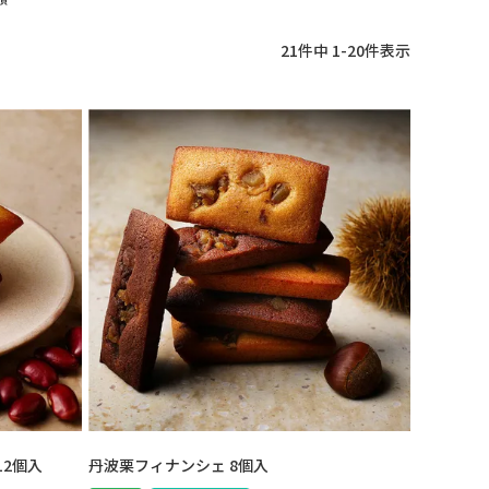
21
件中
1
-
20
件表示
12個入
丹波栗フィナンシェ 8個入