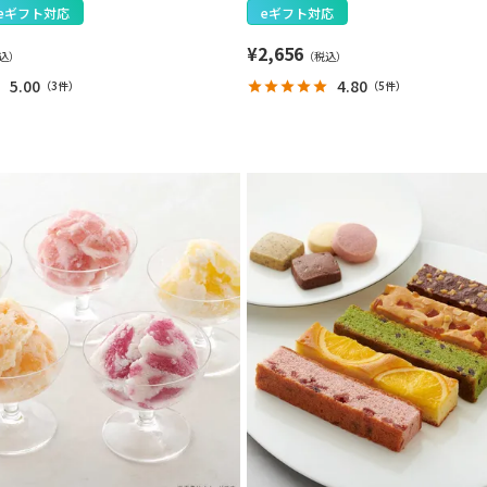
eギフト対応
eギフト対応
¥
2,656
5.00
4.80
（
3件
）
（
5件
）