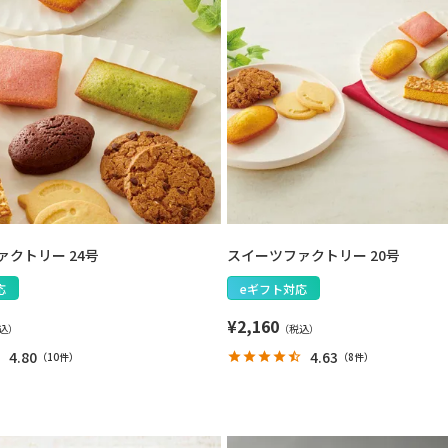
クトリー 24号
スイーツファクトリー 20号
応
eギフト対応
¥
2,160
4.80
4.63
（
10件
）
（
8件
）