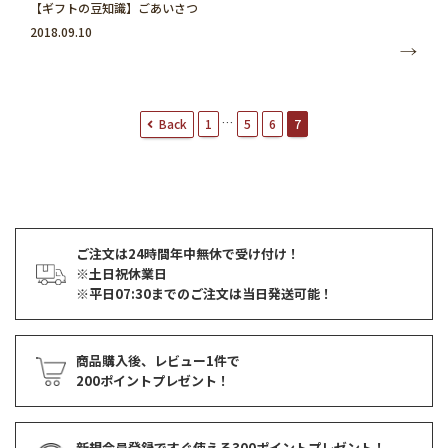
【ギフトの豆知識】ごあいさつ
2018.09.10
投
…
Back
1
5
6
7
稿
ナ
ビ
ゲ
ー
シ
ョ
ご注文は24時間年中無休で受け付け！
ン
※土日祝休業日
※平日07:30までのご注文は当日発送可能！
商品購入後、レビュー1件で
200ポイントプレゼント！
新規会員登録ですぐ使える
300ポイントプレゼント！