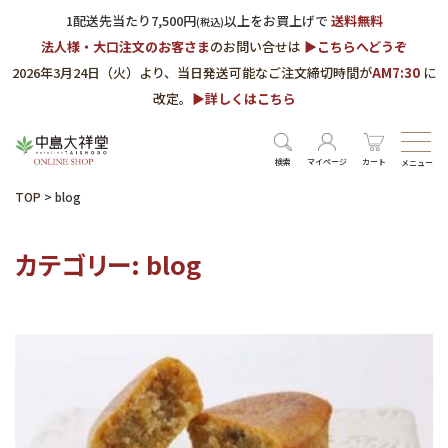
1配送先当たり7,500円
以上をお買上げで
送料無料
(税込)
法人様・大口注文のお客さま
のお問い合せは
▶︎こちらへどうぞ
2026年3月24日（火）より、当日発送可能なご注文締切時間が
AM7:30
に
改定。
▶︎詳しくはこちら
検索
マイページ
カート
メニュー
TOP
>
blog
カテゴリー:
blog