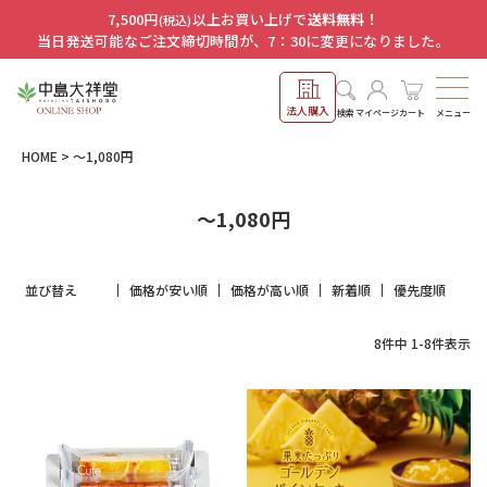
7,500円
以上お買い上げで
送料無料！
(税込)
当日発送可能なご注文締切時間が、7：30に変更になりました。
法人購入
メニュー
検索
マイページ
カート
HOME
～1,080円
～1,080円
並び替え
価格が安い順
価格が高い順
新着順
優先度順
8
件中
1
-
8
件表示