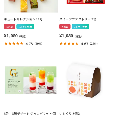
キュートセレクション 11号
スイーツファクトリー 9号
売れ筋
eギフト対応
売れ筋
eギフト対応
¥
1,080
¥
1,080
4.75
4.67
（
59件
）
（
27件
）
3号 3層デザート ジュレパフェ ～国
いもくり 3個入