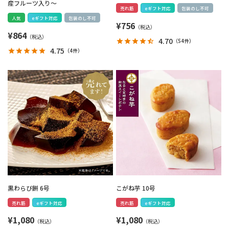
産フルーツ入り～
売れ筋
eギフト対応
包装のし不可
人気
eギフト対応
包装のし不可
¥
756
¥
864
4.70
（
54件
）
4.75
（
4件
）
黒わらび餅 6号
こがね芋 10号
売れ筋
eギフト対応
売れ筋
eギフト対応
¥
1,080
¥
1,080