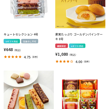
キュートセレクション 4号
果実たっぷり ゴールデンパインケー
キ 8号
eギフト対応
包装のし不可
期間限定
eギフト対応
¥
648
¥
1,080
4.75
（
8件
）
4.00
（
6件
）