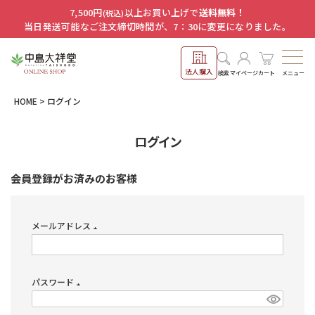
7,500円
以上お買い上げで
送料無料！
(税込)
当日発送可能なご注文締切時間が、7：30に変更になりました。
法人購入
メニュー
検索
マイページ
カート
HOME
ログイン
ログイン
会員登録がお済みのお客様
メールアドレス
(必
須)
パスワード
(必