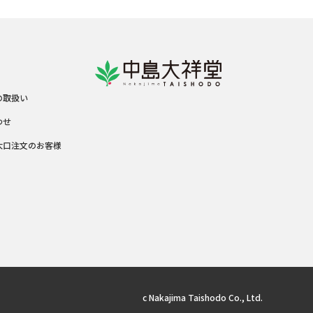
の取扱い
わせ
大口注文のお客様
c Nakajima Taishodo Co., Ltd.