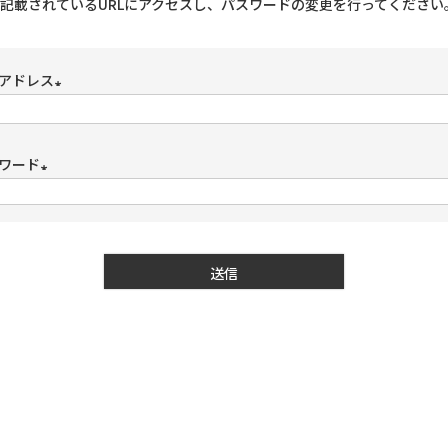
記載されているURLにアクセスし、パスワードの変更を行ってください
アドレス
(必
須)
ワード
(必
須)
送信