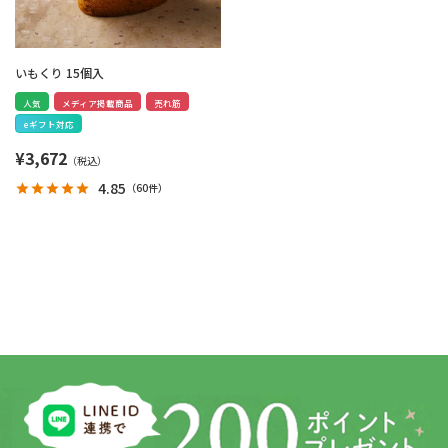
いもくり 15個入
人気
メディア掲載商品
売れ筋
eギフト対応
¥
3,672
4.85
（
60件
）