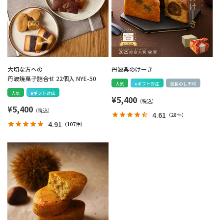
大切な方への
丹波栗のけーき
丹波焼菓子詰合せ 22個入 NYE-50
人気
eギフト対応
包装のし不可
人気
eギフト対応
¥
5,400
¥
5,400
4.61
（
28件
）
4.91
（
107件
）