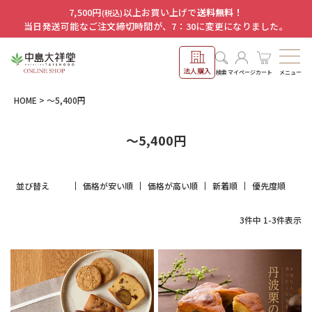
7,500円
以上お買い上げで
送料無料！
(税込)
当日発送可能なご注文締切時間が、7：30に変更になりました。
法人購入
メニュー
検索
マイページ
カート
HOME
～5,400円
～5,400円
並び替え
価格が安い順
価格が高い順
新着順
優先度順
3
件中
1
-
3
件表示