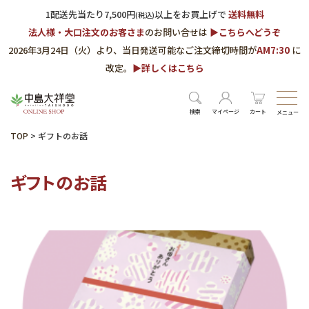
1配送先当たり7,500円
以上をお買上げで
送料無料
(税込)
法人様・大口注文のお客さま
のお問い合せは
▶︎こちらへどうぞ
2026年3月24日（火）より、当日発送可能なご注文締切時間が
AM7:30
に
改定。
▶︎詳しくはこちら
検索
マイページ
カート
メニュー
TOP
>
ギフトのお話
ギフトのお話