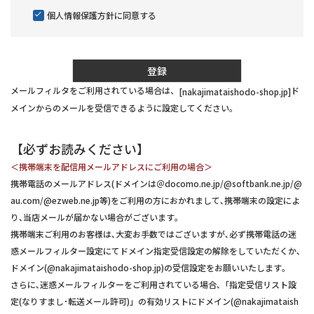
須)
個人情報保護方針
に同意する
登録
メールフィルタをご利用されている場合は、
ド
[nakajimataishodo-shop.jp]
メインからのメールを受信できるように設定してください。
【必ずお読みください】
＜携帯端末を配信用メールアドレスにご利用の場合＞
携帯電話のメールアドレス(ドメインは＠docomo.ne.jp/@softbank.ne.jp/@
au.com/@ezweb.ne.jp等)をご利用の方におかれまして､携帯端末の設定によ
り､当店メールが届かない場合がございます｡
携帯端末ご利用のお客様は､大変お手数ではございますが､必ず携帯電話の迷
惑メールフィルター設定にてドメイン指定受信設定の解除をしていただくか､
ドメイン(@nakajimataishodo-shop.jp)の受信設定をお願いいたします｡
さらに､迷惑メールフィルターをご利用されている場合､「指定受信リスト設
定(なりすまし･転送メール許可)」の有効リストにドメイン(@nakajimataish