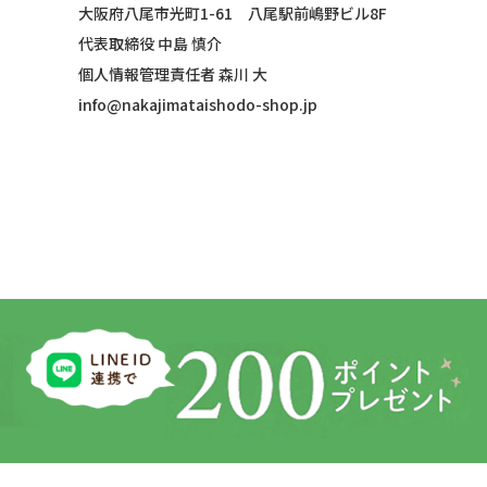
大阪府八尾市光町1-61 八尾駅前嶋野ビル8F
代表取締役 中島 慎介
個人情報管理責任者 森川 大
info@nakajimataishodo-shop.jp