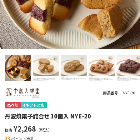
商品番号
NYE-20
売れ筋
eギフト対応
丹波焼菓子詰合せ 10個入 NYE-20
¥
2,268
価格
23
ポイント進呈