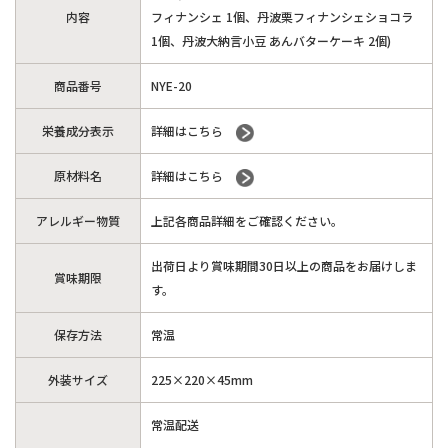
内容
フィナンシェ 1個、丹波栗フィナンシェショコラ
1個、丹波大納言小豆 あんバターケーキ 2個)
商品番号
NYE-20
栄養成分表示
詳細はこちら
原材料名
詳細はこちら
アレルギー物質
上記各商品詳細をご確認ください。
出荷日より賞味期間30日以上の商品をお届けしま
賞味期限
す。
保存方法
常温
外装サイズ
225×220×45mm
常温配送