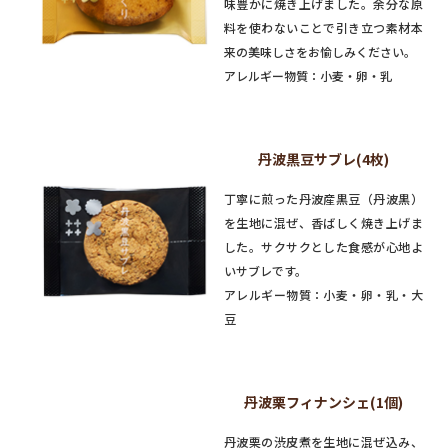
味豊かに焼き上げました。余分な原
料を使わないことで引き立つ素材本
来の美味しさをお愉しみください。
アレルギー物質：小麦・卵・乳
丹波黒豆サブレ(4枚)
丁寧に煎った丹波産黒豆（丹波黒）
を生地に混ぜ、香ばしく焼き上げま
した。サクサクとした食感が心地よ
いサブレです。
アレルギー物質：小麦・卵・乳・大
豆
丹波栗フィナンシェ(1個)
丹波栗の渋皮煮を生地に混ぜ込み、