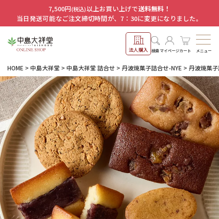
7,500円
以上お買い上げで
送料無料！
(税込)
当日発送可能なご注文締切時間が、7：30に変更になりました。
法人購入
メニュー
検索
マイページ
カート
HOME
中島大祥堂
中島大祥堂 詰合せ
丹波焼菓子詰合せ-NYE
丹波焼菓子詰