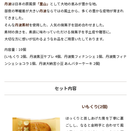
丹波
は日本の原風景
「里山」
として大地の恵みが豊かな地。
昼夜の寒暖差が大きい
丹波
ならではの風土から、多くの豊かな産物が育まれ
てきました。
そんな
丹波素材
を使用した、人気の焼菓子を詰め合わせました。
素材の良さを、素直に味わっていただける焼菓子を手土産や贈答に。
大切な方に想いが伝わるようなお品をご用意いたしております。
内容量：10個
(いもくり 2個、丹波黒豆サブレ 4個、丹波栗フィナンシェ 1個、丹波栗フィナ
ンシェショコラ 1個、丹波大納言小豆 あんバターケーキ 2個)
セット内容
いもくり(2個)
ほっくりと蒸しあげた栗を丁寧に裏
ごしし、なると金時芋と合わせて風