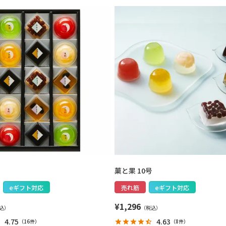
号
菓と果 10号
eギフト対応
売れ筋
eギフト対応
¥
1,296
4.75
4.63
（
16件
）
（
8件
）