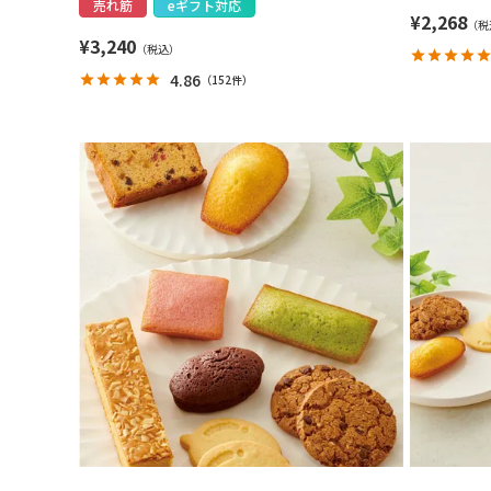
売れ筋
eギフト対応
¥
2,268
¥
3,240
4.86
（
152件
）