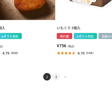
個入
いもくり 3個入
eギフト対応
売れ筋
eギフト対応
包装の
¥
756
4.79
4.70
（
86件
）
（
54件
）
1
2