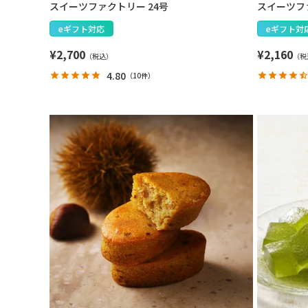
スイーツファクトリー 24号
スイーツファ
eギフト対応
eギフト対
¥
2,700
¥
2,160
4.80
（
10件
）