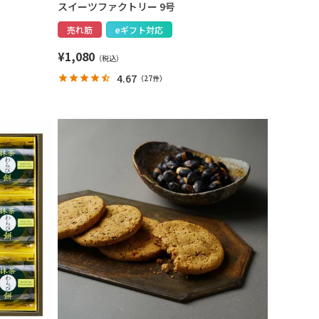
スイーツファクトリー 9号
売れ筋
eギフト対応
¥
1,080
4.67
（
27件
）