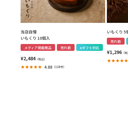
当店自慢
いもくり 5
いもくり 10個入
売れ筋
メディア掲載商品
売れ筋
eギフト対応
¥
1,296
¥
2,484
4.88
（
128件
）