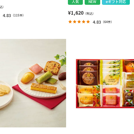
人気
NEW
eギフト対応
¥
1,620
4.83
（
115件
）
4.83
（
64件
）