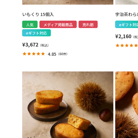
いもくり 15個入
宇治茶わらび
人気
メディア掲載商品
売れ筋
eギフト対
eギフト対応
¥
2,160
¥
3,672
4.85
（
60件
）