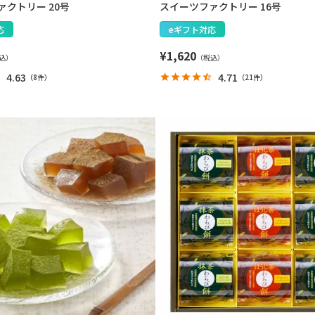
クトリー 20号
スイーツファクトリー 16号
応
eギフト対応
¥
1,620
4.63
4.71
（
8件
）
（
21件
）