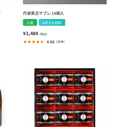
号
丹波黒豆サブレ 16個入
人気
eギフト対応
¥
2,484
4.68
（
28件
）