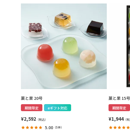
菓と果 20号
菓と果 15
期間限定
eギフト対応
期間限定
¥
2,592
¥
1,944
5.00
（
5件
）