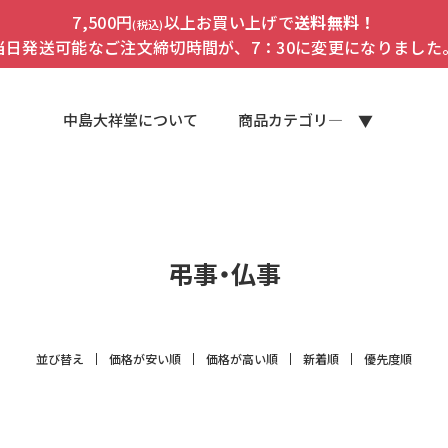
7,500円
以上お買い上げで
送料無料！
(税込)
当日発送可能なご注文締切時間が、7：30に変更になりました
中島大祥堂について
商品カテゴリ―
弔事・仏事
並び替え
価格が安い順
価格が高い順
新着順
優先度順