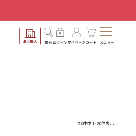
。
法人購入
検索
マイページ
カート
ログイン
メニュー
23
件中
1
-
20
件表示