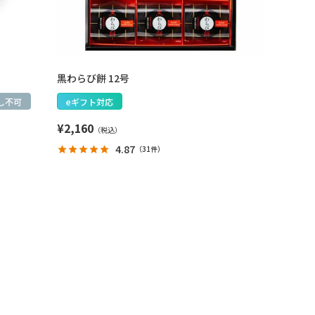
黒わらび餅 12号
し不可
eギフト対応
¥
2,160
4.87
（
31件
）