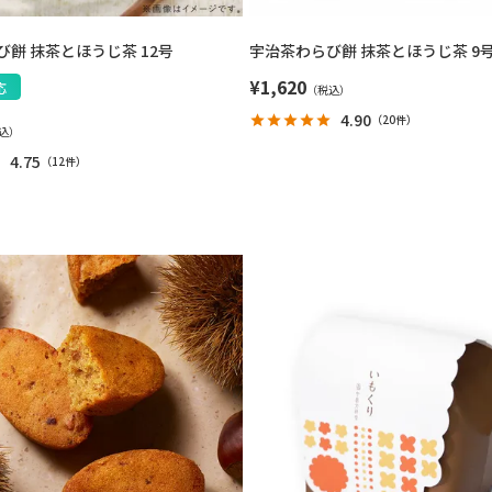
餅 抹茶とほうじ茶 12号
宇治茶わらび餅 抹茶とほうじ茶 9
¥
1,620
応
4.90
（
20件
）
4.75
（
12件
）