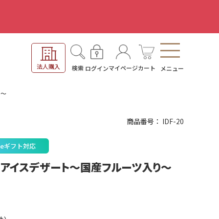
。
法人購入
検索
マイページ
カート
ログイン
メニュー
り～
商品番号
IDF-20
eギフト対応
るアイスデザート～国産フルーツ入り～