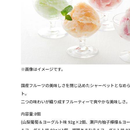
※画像はイメージです。
国産フルーツの美味しさを閉じ込めたシャーベットとなめ
ト。
二つの味わいが織り成すフルーティーで爽やかな美味しさ。
内容量:8個
(山梨葡萄＆ヨーグルト味 92g×2個、瀬戸内柚子檸檬＆ヨー
＆ヨーグルト味 92g×1個、福岡あまおう＆ヨーグルト味 