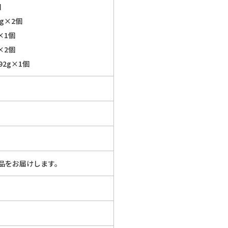
個
g×2個
×1個
×2個
2g×1個
品をお届けします。