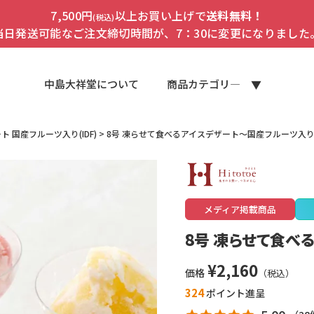
7,500円
以上お買い上げで
送料無料！
(税込)
当日発送可能なご注文締切時間が、7：30に変更になりました
中島大祥堂について
商品カテゴリ―
 国産フルーツ入り(IDF)
8号 凍らせて食べるアイスデザート～国産フルーツ入
メディア掲載商品
8号 凍らせて食べ
¥
2,160
価格
324
ポイント進呈