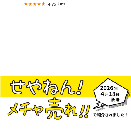
4.75
（
4件
）