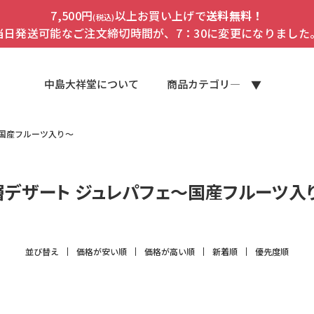
7,500円
以上お買い上げで
送料無料！
(税込)
当日発送可能なご注文締切時間が、7：30に変更になりました
中島大祥堂について
商品カテゴリ―
～国産フルーツ入り～
層デザート ジュレパフェ～国産フルーツ入
並び替え
価格が安い順
価格が高い順
新着順
優先度順