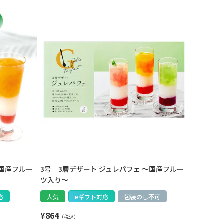
～国産フルー
3号 3層デザート ジュレパフェ ～国産フルー
ツ入り～
応
人気
eギフト対応
包装のし不可
¥
864