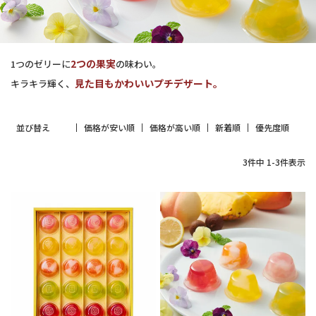
2つの果実
1つのゼリーに
の味わい。
見た目もかわいいプチデザート。
キラキラ輝く、
並び替え
価格が安い順
価格が高い順
新着順
優先度順
3
件中
1
-
3
件表示