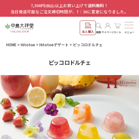
7,500円
以上お買い上げで
送料無料！
(税込)
当日発送可能なご注文締切時間が、7：30に変更になりました。
法人購入
メニュー
検索
マイページ
カート
HOME
Hitotoe
Hitotoeデザート
ピッコロドルチェ
ピッコロドルチェ