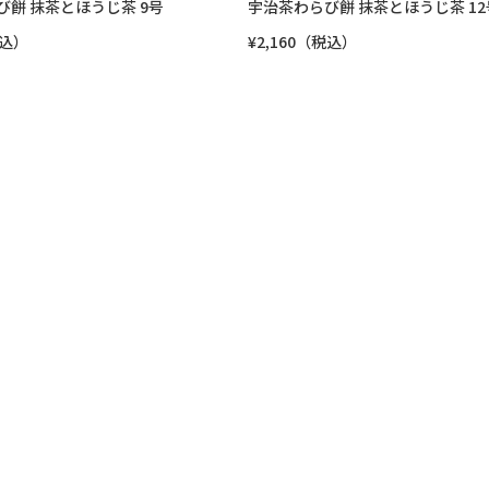
び餅 抹茶とほうじ茶 9号
宇治茶わらび餅 抹茶とほうじ茶 12
税込）
¥2,160（税込）