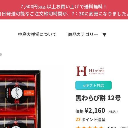
7,500円
以上お買い上げで
送料無料！
(税込)
当日発送可能なご注文締切時間が、7：30に変更になりました
中島大祥堂について
商品カテゴリ―
号
eギフト対応
黒わらび餅 12号
¥
2,160
価格
22
ポイント進呈