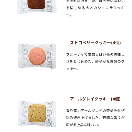
を混ぜ込みました。ほろ苦い味わい
を愉しめる大人のショコラクッキ
ー。
ストロベリークッキー(4個)
フルーティで甘酸っぱい苺の美味し
さをとじ込めた、軽やかな食感のク
ッキ―。
アールグレイクッキー(4個)
香り高いアールグレイの茶葉を混ぜ
込み焼き上げました。芳醇な香りが
広がる上品な味わい。