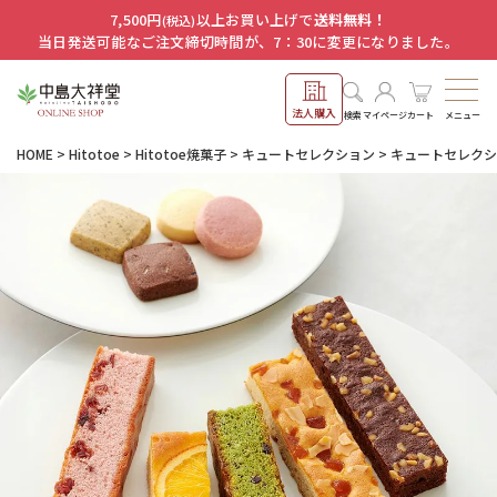
7,500円
以上お買い上げで
送料無料！
(税込)
当日発送可能なご注文締切時間が、7：30に変更になりました。
法人購入
メニュー
検索
マイページ
カート
HOME
Hitotoe
Hitotoe焼菓子
キュートセレクション
キュートセレクショ