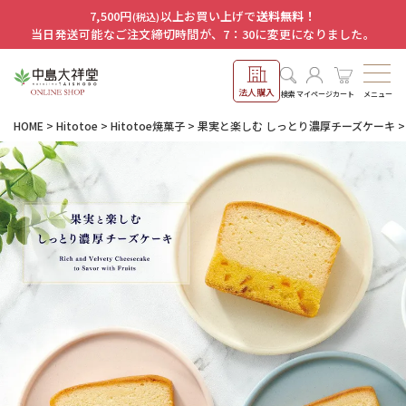
7,500円
以上お買い上げで
送料無料！
(税込)
当日発送可能なご注文締切時間が、7：30に変更になりました。
法人購入
メニュー
検索
マイページ
カート
HOME
Hitotoe
Hitotoe焼菓子
果実と楽しむ しっとり濃厚チーズケーキ