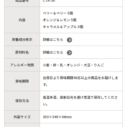
商品番号
CTA-30
ベリー＆ベリー 5個
内容
オレンジ＆レモン 5個
キャラメル＆アップル 5個
栄養成分表示
詳細はこちら
原材料名
詳細はこちら
アレルギー物質
小麦・卵・乳・オレンジ・大豆・りんご
出荷日より賞味期間40日以上の商品をお届けしま
賞味期限
す。
高温多湿、直射日光を避け常温で保存してくださ
保存方法
い。
外装サイズ
303×349×44mm